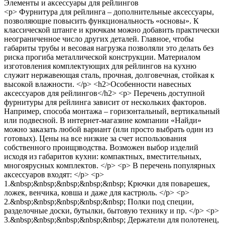
Элементы и аксессуары для рейлингов
<p> Фурнитура для рейлинга – дополнительные аксессуары,
позволяющие повысить функциональность «основы». К
классической штанге и крючкам можно добавить практически
неограниченное число других деталей. Главное, чтобы
габариты трубы и весовая нагрузка позволяли это делать без
риска прогиба металлической конструкции. Материалом
изготовления комплектующих для рейлингов на кухню
служит нержавеющая сталь, прочная, долговечная, стойкая к
высокой влажности. </p> <h2>Особенности навесных
аксессуаров для рейлингов</h2> <p> Перечень доступной
фурнитуры для рейлинга зависит от нескольких факторов.
Например, способа монтажа – горизонтальный, вертикальный
или подвесной. В интернет-магазине компании «Найди»
можно заказать любой вариант (или просто выбрать один из
готовых). Цены на все низкие за счет использования
собственного проищзводства. Возможен выбор изделий
исходя из габаритов кухни: компактных, вместительных,
многоярусных комплектов. </p> <p> В перечень популярных
аксессуаров входят: </p> <p>
1.&nbsp;&nbsp;&nbsp;&nbsp;&nbsp; Крючки для поварешек,
ложек, венчика, ковша и даже для кастрюль. </p> <p>
2.&nbsp;&nbsp;&nbsp;&nbsp;&nbsp; Полки под специи,
разделочные доски, бутылки, бытовую технику и пр. </p> <p>
3.&nbsp;&nbsp;&nbsp;&nbsp;&nbsp; Держатели для полотенец,