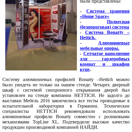
были представлены:
-
Система хранения
«Home Space»
-
Подвесная
(безпороговая) система
-
Система Вonarty –
Hettich.
-
Алюминиевые
мебельные опоры.
-
Сетчатое наполнение
для гардеробных
комнат и шкафов
купе
.
Систему алюминиевых профилей Вonarty –Hettich можно
было увидеть не только на нашем стенде. Четырех дверный
шкаф с системой синхронного открывания дверей был
установлен на стенде компании HETTICH. Не задолго до
выставки Мебель 2016 закончились все тесты проводимые в
испытательной лаборатории в Германии. Технические
специалисты HETTICH рекомендовали использовать
алюминиевые профили Вonarty совместно с роликовыми
механизмами TopLine XL. Подтвердили высокое качество
продукции производимой компанией НАЙДИ.