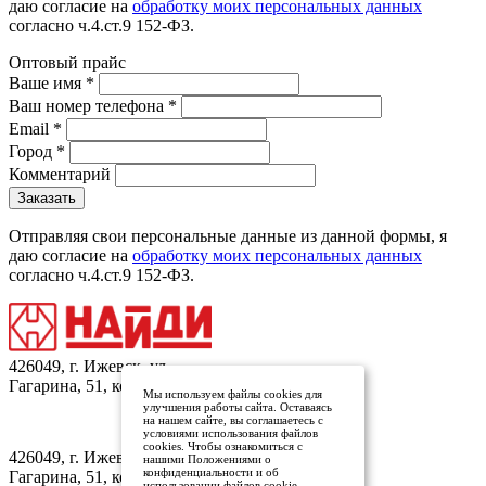
даю согласие на
обработку моих персональных данных
согласно ч.4.ст.9 152-ФЗ.
Оптовый прайс
Ваше имя
*
Ваш номер телефона
*
Email
*
Город
*
Комментарий
Отправляя свои персональные данные из данной формы, я
даю согласие на
обработку моих персональных данных
согласно ч.4.ст.9 152-ФЗ.
426049, г. Ижевск, ул.
Гагарина, 51, кор.1
Мы используем файлы cookies для
улучшения работы сайта. Оставаясь
на нашем сайте, вы соглашаетесь с
условиями использования файлов
Заказать обратный звонок
cookies. Чтобы ознакомиться с
426049, г. Ижевск, ул.
нашими Положениями о
конфиденциальности и об
Гагарина, 51, кор.1
использовании файлов cookie,