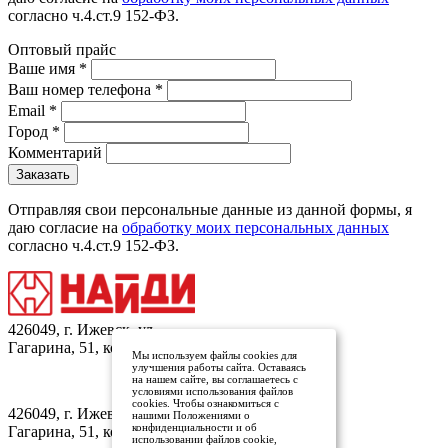
согласно ч.4.ст.9 152-ФЗ.
Оптовый прайс
Ваше имя
*
Ваш номер телефона
*
Email
*
Город
*
Комментарий
Отправляя свои персональные данные из данной формы, я
даю согласие на
обработку моих персональных данных
согласно ч.4.ст.9 152-ФЗ.
426049, г. Ижевск, ул.
Гагарина, 51, кор.1
Мы используем файлы cookies для
улучшения работы сайта. Оставаясь
на нашем сайте, вы соглашаетесь с
условиями использования файлов
Заказать обратный звонок
cookies. Чтобы ознакомиться с
426049, г. Ижевск, ул.
нашими Положениями о
конфиденциальности и об
Гагарина, 51, кор.1
использовании файлов cookie,