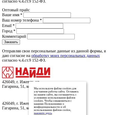
согласно ч.4.ст.9 152-ФЗ.
Оптовый прайс
Ваше имя
*
Ваш номер телефона
*
Email
*
Город
*
Комментарий
Отправляя свои персональные данные из данной формы, я
даю согласие на
обработку моих персональных данных
согласно ч.4.ст.9 152-ФЗ.
426049, г. Ижевск, ул.
Гагарина, 51, кор.1
Мы используем файлы cookies для
улучшения работы сайта. Оставаясь
на нашем сайте, вы соглашаетесь с
условиями использования файлов
Заказать обратный звонок
cookies. Чтобы ознакомиться с
426049, г. Ижевск, ул.
нашими Положениями о
конфиденциальности и об
Гагарина, 51, кор.1
использовании файлов cookie,
нажмите здесь
.