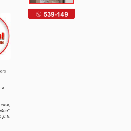
ого
 и
нием,
айди"
й Д.Б.