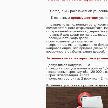
Сегодня мы расскажем об усиленных
К основным
преимуществам
усил
- правильно выполненная регулировка
самостоятельного открывания/закрыв
- открывание/закрывание дверей без 
- плавный ход двери по направляюще
- бесшумность хода двери
- соотношение цена/качество
- верхний ролик на подшипнике больш
направляющим, что придает двери бо
возможность разбалтывания дверей.
Технические характеристики усил
- допустимая нагрузка 90 кг
- толщина корпуса нижнего ролика 1,
- заявленный срок службы 120 000 от
- срок эксплуатации 30 лет
- комплект состоит из 2 верхних + 2 н
Комплект усиленных роликов для 