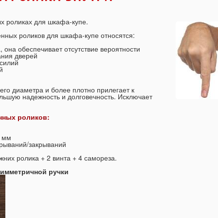
 роликах для шкафа-купе.
енных роликов для шкафа-купе относятся:
, она обеспечивает отсутствие вероятности
ания дверей
усилий
й
его диаметра и более плотно прилегает к
льшую надежность и долговечность. Исключает
енных роликов:
5 мм
крываний/закрываний
ижних ролика + 2 винта + 4 самореза.
симметричной ручки