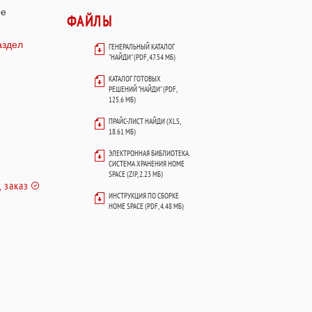
ое
ФАЙЛЫ
аздел
ГЕНЕРАЛЬНЫЙ КАТАЛОГ
"НАЙДИ" (PDF, 47.54 МБ)
КАТАЛОГ ГОТОВЫХ
РЕШЕНИЙ "НАЙДИ" (PDF,
125.6 МБ)
ПРАЙС-ЛИСТ НАЙДИ (XLS,
18.61 МБ)
ЭЛЕКТРОННАЯ БИБЛИОТЕКА.
СИСТЕМА ХРАНЕНИЯ HOME
SPACE (ZIP, 2.23 МБ)
 заказ
ИНСТРУКЦИЯ ПО СБОРКЕ
HOME SPACE (PDF, 4.48 МБ)