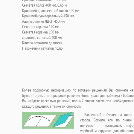
Сетчатая полка 400 мм, 0,65 м
Кронштейн для сетчатой полки 400 мм
Кронштейн универсальный 450 мм
Адаптер полки ЛДСП 450 мм
Сетчатая корзина 120 мм
Сетчатая корзина 190 мм
Делитель сетчатый 300 мм
Клипса сетчатого делителя
Наконечник сетчатой полки
Более подробную информацию по готовым решениям Вы сможете най
буклет "Готовые интерьерные решения Home Space для кабинета / библиот
Вы найдете несколько решений, полный список элементов необходимых 
каждого решения, а также их стоимость.
Распечатайте буклет на листе
сторон. Согните его по линии
получите наглядный, инфор
удобный инструмент для общени