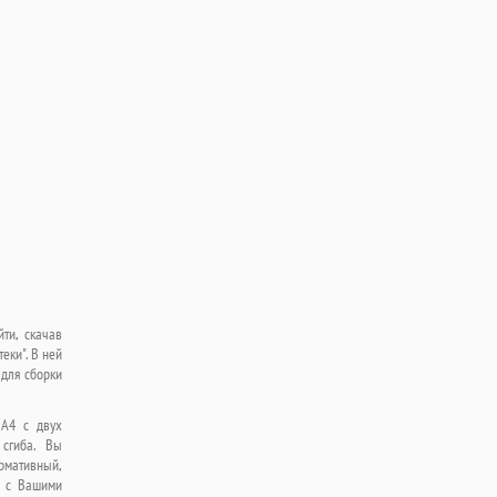
ти, скачав
еки". В ней
для сборки
 А4 с двух
 сгиба. Вы
мативный,
я с Вашими