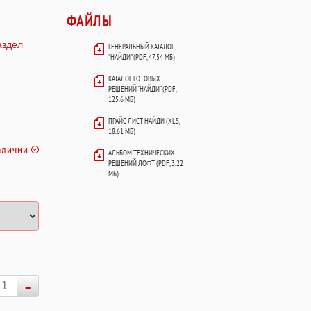
ФАЙЛЫ
аздел
ГЕНЕРАЛЬНЫЙ КАТАЛОГ
"НАЙДИ" (PDF, 47.54 МБ)
КАТАЛОГ ГОТОВЫХ
РЕШЕНИЙ "НАЙДИ" (PDF,
125.6 МБ)
ПРАЙС-ЛИСТ НАЙДИ (XLS,
18.61 МБ)
аличии
АЛЬБОМ ТЕХНИЧЕСКИХ
РЕШЕНИЙ ЛОФТ (PDF, 3.22
МБ)
-