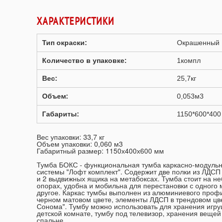
ХАРАКТЕРИСТИКИ
Тип окраски:
Окрашенный
Количество в упаковке:
1компл
Вес:
25,7кг
Объем:
0,053м3
Габариты:
1150*600*400
Вес упаковки: 33,7 кг
Объем упаковки: 0,060 м3
Габаритный размер: 1150х400х600 мм
Тумба БОКС - функциональная тумба каркасно-модуль
системы "Лофт комплект". Содержит две полки из ЛДСП
и 2 выдвижных ящика на метабоксах. Тумба стоит на н
опорах, удобна и мобильна для перестановки с одного 
другое. Каркас тумбы выполнен из алюминиевого проф
черном матовом цвете, элементы ЛДСП в трендовом цв
Сонома". Тумбу можно использовать для хранения игру
детской комнате, тумбу под телевизор, хранения вещей
спальне.