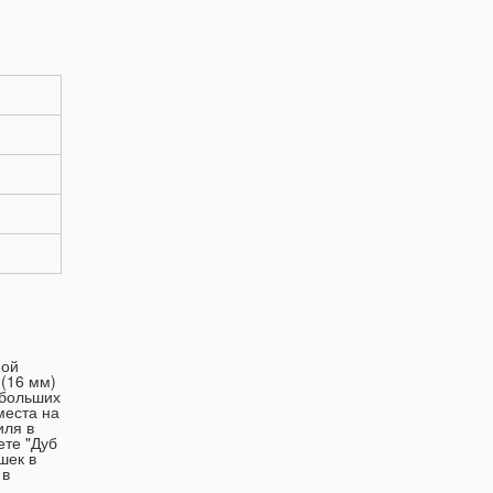
ной
 (16 мм)
ебольших
места на
иля в
ете "Дуб
шек в
 в