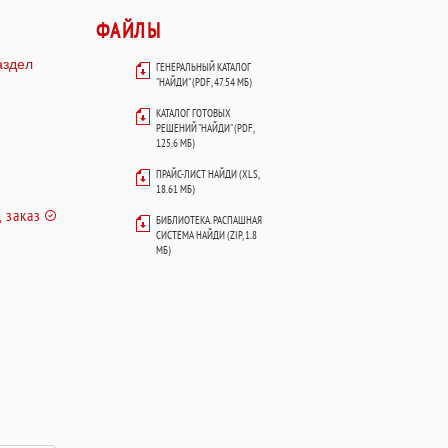
ФАЙЛЫ
аздел
ГЕНЕРАЛЬНЫЙ КАТАЛОГ
"НАЙДИ" (PDF, 47.54 МБ)
КАТАЛОГ ГОТОВЫХ
РЕШЕНИЙ "НАЙДИ" (PDF,
125.6 МБ)
ПРАЙС-ЛИСТ НАЙДИ (XLS,
18.61 МБ)
 заказ
БИБЛИОТЕКА. РАСПАШНАЯ
СИСТЕМА НАЙДИ (ZIP, 1.8
МБ)