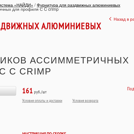
система «НАЙДИ»
/
Фурнитура для раздвижных алюминиевых
ичных для профиля С C crimp
Назад в р
АЗДВИЖНЫХ АЛЮМИНИЕВЫХ
ЛИКОВ АССИММЕТРИЧНЫХ
С C CRIMP
Под
161
руб./шт
Условия оплаты и доставки
Условия возврата
ИНСТРУКЦИЯ ПО СБОРКЕ