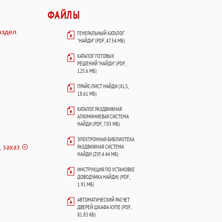
ФАЙЛЫ
аздел
ГЕНЕРАЛЬНЫЙ КАТАЛОГ
"НАЙДИ" (PDF, 47.54 МБ)
КАТАЛОГ ГОТОВЫХ
РЕШЕНИЙ "НАЙДИ" (PDF,
125.6 МБ)
ПРАЙС-ЛИСТ НАЙДИ (XLS,
18.61 МБ)
КАТАЛОГ. РАЗДВИЖНАЯ
АЛЮМИНИЕВАЯ СИСТЕМА
НАЙДИ (PDF, 7.03 МБ)
ЭЛЕКТРОННАЯ БИБЛИОТЕКА.
 заказ
РАЗДВИЖНАЯ СИСТЕМА
НАЙДИ (ZIP, 4.44 МБ)
ИНСТРУКЦИЯ ПО УСТАНОВКЕ
ДОВОДЧИКА НАЙДИ( (PDF,
1.91 МБ)
АВТОМАТИЧЕСКИЙ РАСЧЕТ
ДВЕРЕЙ ШКАФА КУПЕ (PDF,
81.83 КБ)