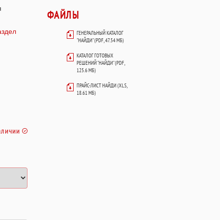
я
ФАЙЛЫ
аздел
ГЕНЕРАЛЬНЫЙ КАТАЛОГ
"НАЙДИ" (PDF, 47.54 МБ)
КАТАЛОГ ГОТОВЫХ
РЕШЕНИЙ "НАЙДИ" (PDF,
125.6 МБ)
ПРАЙС-ЛИСТ НАЙДИ (XLS,
18.61 МБ)
аличии