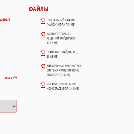
ФАЙЛЫ
аздел
ГЕНЕРАЛЬНЫЙ КАТАЛОГ
"НАЙДИ" (PDF, 47.54 МБ)
КАТАЛОГ ГОТОВЫХ
РЕШЕНИЙ "НАЙДИ" (PDF,
125.6 МБ)
ПРАЙС-ЛИСТ НАЙДИ (XLS,
18.61 МБ)
ЭЛЕКТРОННАЯ БИБЛИОТЕКА.
СИСТЕМА ХРАНЕНИЯ HOME
SPACE (ZIP, 2.23 МБ)
 заказ
ИНСТРУКЦИЯ ПО СБОРКЕ
HOME SPACE (PDF, 4.48 МБ)